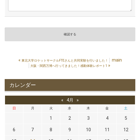
«
main
東北大学ロケットサークルFTEさんと共同実験を行いました！
»
大阪・関西万博へ行ってきました！感動体験レポート1
カレンダー
«
4月
»
日
月
火
水
木
金
土
1
2
3
4
5
6
7
8
9
10
11
12